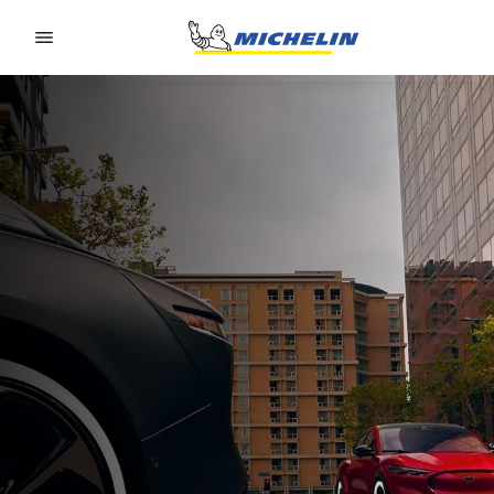
Go to page content
Go to page navigation