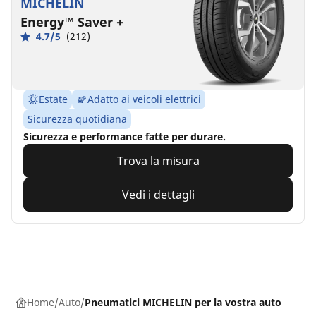
MICHELIN
Energy™ Saver +
4.7/5
(212)
Estate
Adatto ai veicoli elettrici
Sicurezza quotidiana
Sicurezza e performance fatte per durare.
Trova la misura
Vedi i dettagli
Home
Auto
Pneumatici MICHELIN per la vostra auto