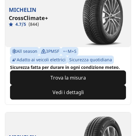
MICHELIN
CrossClimate+
4.7/5
(844)
All season
3PMSF
M+S
Adatto ai veicoli elettrici
Sicurezza quotidiana
Sicurezza fatta per durare in ogni condizione meteo.
Trova la misura
Vedi i dettagli