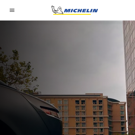
Go to page content
Go to page navigation