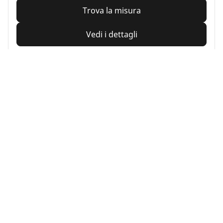
Trova la misura
Vedi i dettagli
Home
Auto
Pneumatici MICHELIN per la vostra auto