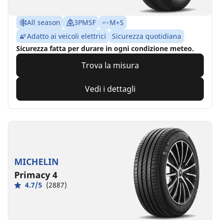
All season
3PMSF
M+S
Adatto ai veicoli elettrici
Sicurezza quotidiana
Sicurezza fatta per durare in ogni condizione meteo.
Trova la misura
Vedi i dettagli
MICHELIN
Primacy 4
4.7/5
(2887)