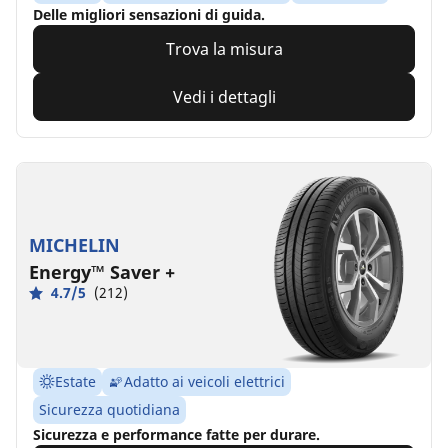
Delle migliori sensazioni di guida.
Trova la misura
Vedi i dettagli
MICHELIN
Energy™ Saver +
4.7/5
(212)
Estate
Adatto ai veicoli elettrici
Sicurezza quotidiana
Sicurezza e performance fatte per durare.