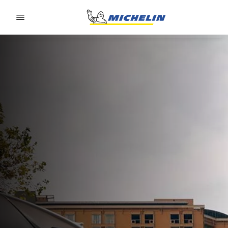
Go to page content
Go to page navigation