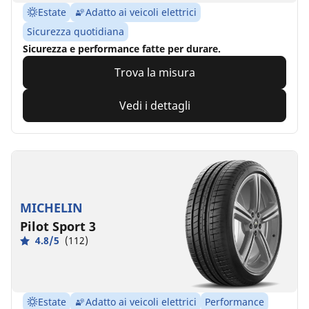
Estate
Adatto ai veicoli elettrici
Sicurezza quotidiana
Sicurezza e performance fatte per durare.
Trova la misura
Vedi i dettagli
MICHELIN
Pilot Sport 3
4.8/5
(112)
Estate
Adatto ai veicoli elettrici
Performance