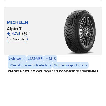
MICHELIN
Alpin 7
4.7/5
(501)
4 Awards
Inverno
3PMSF
M+S
Adatto ai veicoli elettrici
Sicurezza quotidiana
VIAGGIA SICURO OVUNQUE IN CONDIZIONI INVERNALI
SEVERE
Trova la misura
Vedi i dettagli