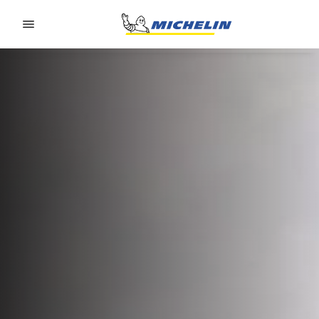
Go to page content
Go to page navigation