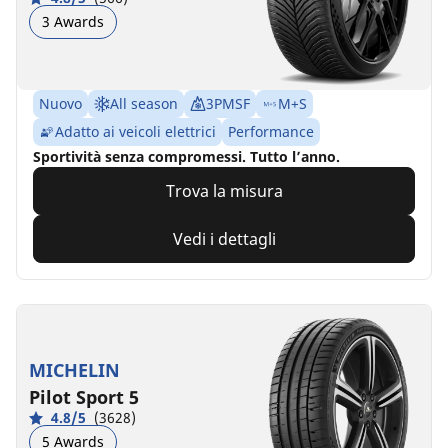
3 Awards
Nuovo
All season
3PMSF
M+S
Adatto ai veicoli elettrici
Performance
Sportività senza compromessi. Tutto l’anno.
Trova la misura
Vedi i dettagli
MICHELIN
Pilot Sport 5
4.8/5
(3628)
5 Awards