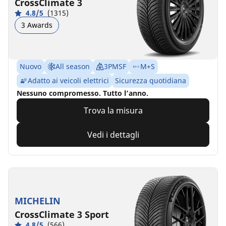
CrossClimate 3
4.8/5
(1315)
3 Awards
Nuovo
All season
3PMSF
M+S
Adatto ai veicoli elettrici
Sicurezza quotidiana
Nessuno compromesso. Tutto l’anno.
Trova la misura
Vedi i dettagli
MICHELIN
CrossClimate 3 Sport
4.8/5
(566)