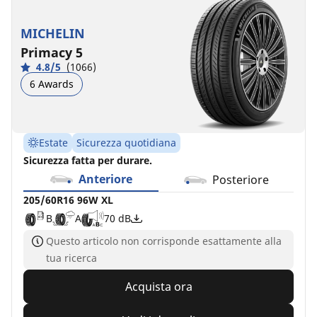
MICHELIN
Primacy 5
4.8/5
(1066)
6 Awards
Estate
Sicurezza quotidiana
Sicurezza fatta per durare.
Anteriore
Posteriore
205/60R16 96W XL
B
A
70 dB
Questo articolo non corrisponde esattamente alla
tua ricerca
Acquista ora