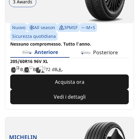
3 Awards
Nuovo
All season
3PMSF
M+S
Sicurezza quotidiana
Nessuno compromesso. Tutto l’anno.
Anteriore
Posteriore
205/60R16 96V XL
B
B
72 dB
Acquista ora
Vedi i dettagli
MICHELIN