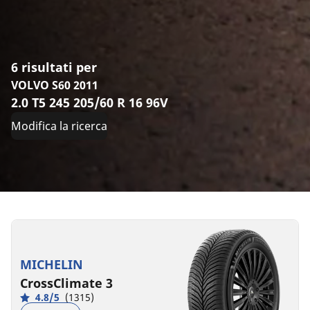
6 risultati per
VOLVO S60 2011
2.0 T5 245 205/60 R 16 96V
Modifica la ricerca
205/60R16
205/60R16
205/60R16
205/60R16
205/60R16
205/60R16
96V
96V
96W
96H
96H
96H
XL
XL
XL
XL
XL
XL
MICHELIN
*
S1
B
A
B
B
B
A
A
B
72 dB
69 dB
70 dB
71 dB
CrossClimate 3
C
B
B
B
68 dB
71 dB
4.8/5
(1315)