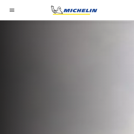
Go to page content
Go to page navigation