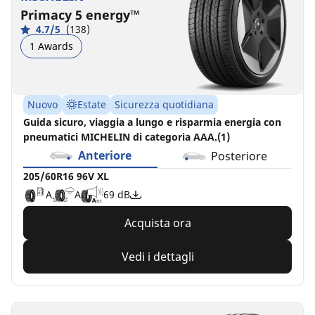
Primacy 5 energy™
4.7/5
(138)
1 Awards
Nuovo
Estate
Sicurezza quotidiana
Guida sicuro, viaggia a lungo e risparmia energia con
pneumatici MICHELIN di categoria AAA.(1)
Anteriore
Posteriore
205/60R16 96V XL
A
A
69 dB
Acquista ora
Vedi i dettagli