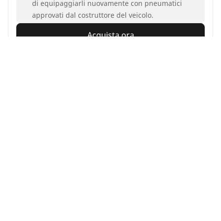
di equipaggiarli nuovamente con pneumatici
approvati dal costruttore del veicolo.
Acquista ora
Vedi i dettagli
MICHELIN
CrossClimate+
4.7/5
(844)
All season
3PMSF
M+S
Sicurezza quotidiana
Sicurezza fatta per durare in ogni condizione meteo.