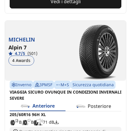
Vedi i dettagli
MICHELIN
Alpin 7
4.7/5
(501)
4 Awards
Inverno
3PMSF
M+S
Sicurezza quotidiana
VIAGGIA SICURO OVUNQUE IN CONDIZIONI INVERNALI
SEVERE
Anteriore
Posteriore
205/60R16 96H XL
B
B
71 dB