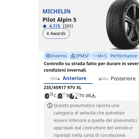
MICHELIN
Pilot Alpin 5
4.7/5
(305)
4 Awards
Inverno
3PMSF
M+S
Performance
Controllo su strada fatto per durare in seve
condizioni invernali.
Anteriore
Posteriore
235/45R17 97V XL
C
B
70 dB
Questo pneumatico riporta una
categoria di velocità che potrebbe
essere inferiore a quella dei pneumatici
approvati dal costruttore del veicolo e
riportati nella carta di circolazione.