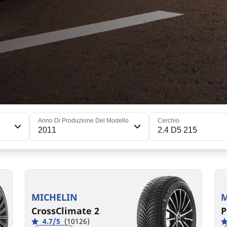
Anno Di Produzione Del Modello
Cerchio
2011
2.4 D5 215
235/45R17 94Y
2
C
B
71 dB
MICHELIN
M
CrossClimate 2
P
4.7/5
(10126)