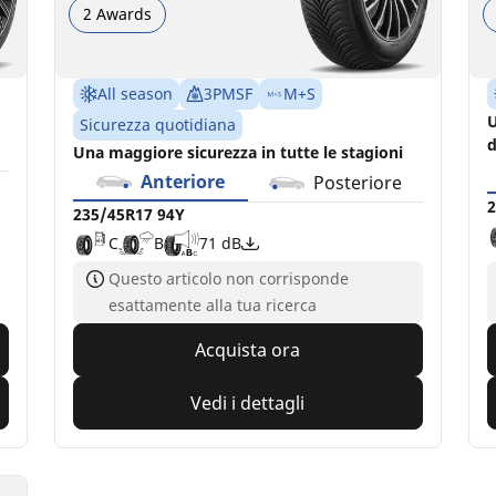
2 Awards
All season
3PMSF
M+S
U
Sicurezza quotidiana
d
Una maggiore sicurezza in tutte le stagioni
Anteriore
Posteriore
2
235/45R17 94Y
C
B
71 dB
Questo articolo non corrisponde
esattamente alla tua ricerca
Acquista ora
Vedi i dettagli