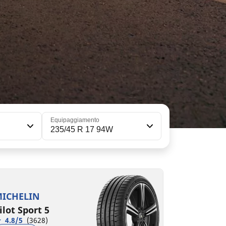
Equipaggiamento
235/45 R 17 94W
35/45ZR17 (97Y) XL
C
A
72 dB
ICHELIN
ilot Sport 5
4.8/5
(3628)