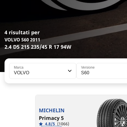
4 risultati per
VOLVO S60 2011
2.4 D5 215 235/45 R 17 94W
Marca
Versione
VOLVO
S60
235/45R17 94W
235/45R17 97V XL
B
C
A
B
70 dB
70 dB
MICHELIN
Primacy 5
4.8/5
(1066)