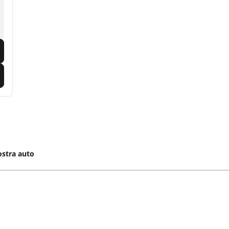
ostra auto
umatici moto e scooter
Pneumatici per bicicl