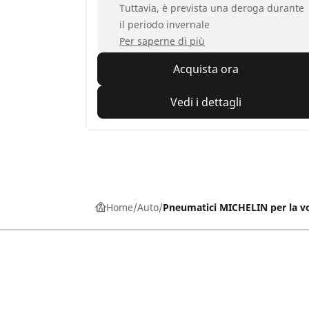
Tuttavia, è prevista una deroga durante
il periodo invernale
Per saperne di più
Acquista ora
Vedi i dettagli
Home
Auto
Pneumatici MICHELIN per la v
Pneumatici auto, SUV e veicoli
Pne
commerciali