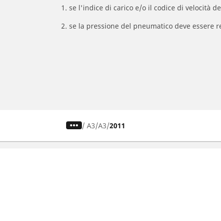
1. se l'indice di carico e/o il codice di velocit
2. se la pressione del pneumatico deve essere r
/
A3
A3
2011
Pneumatici auto, SUV e veicoli
Pne
commerciali
Rice
Ricerca per modello o dimensione
Tutt