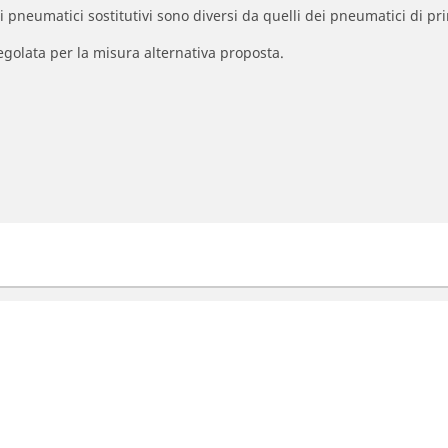
à dei pneumatici sostitutivi sono diversi da quelli dei pneumatici di
egolata per la misura alternativa proposta.
umatici moto e scooter
Pneumatici per bicicl
rca per modello o dimensione
Cerca per utilizzo bici d
e le marche di moto
Cerca per utilizzo bici da
La tua configurazione