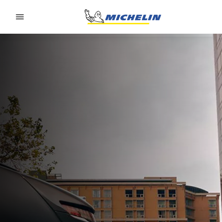
Go to page content
Go to page navigation