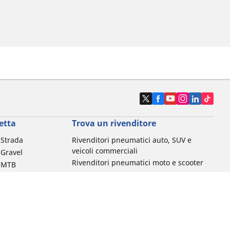
etta
Trova un rivenditore
a Strada
Rivenditori pneumatici auto, SUV e
veicoli commerciali
 Gravel
Rivenditori pneumatici moto e scooter
a MTB
Rivenditori pneumatici biciclette
Rivenditori pneumatici auto d'epoca
da commuting &
da Bambino
ci Bici