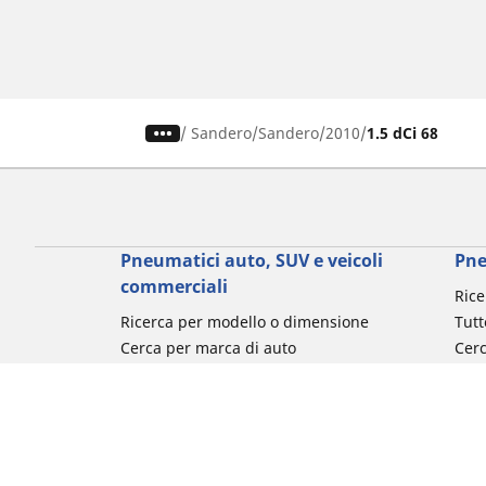
/
Sandero
Sandero
2010
1.5 dCi 68
Pneumatici auto, SUV e veicoli
Pne
commerciali
Rice
Ricerca per modello o dimensione
Tutt
Cerca per marca di auto
Cerc
Cerca per tipo di veicolo
Cerc
Cerca per stagione
Cer
Cerca per utilizzo
Cerca per famiglia di prodotto
Cerca per misura del pneumatico