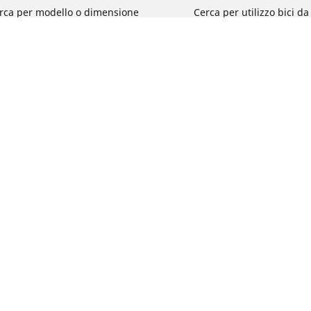
rca per modello o dimensione
Cerca per utilizzo bici d
e le marche di moto
Cerca per utilizzo bici da
a per utilizzo
Cerca per utilizzo bici d
a per famiglia di prodotto
Cerca per utilizzo e-Bike
ca per misura del pneumatico
Cerca per utilizzo bici 
turismo
La tua configurazione
Cerca per utilizzo bici 
Segnalazioni su pneumati
del tuo veicolo