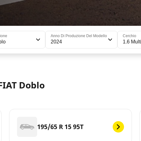
ione
Anno Di Produzione Del Modello
Cerchio
blo
2024
1.6 Mult
FIAT Doblo
195/65 R 15 95T