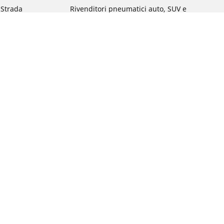
a Strada
Rivenditori pneumatici auto, SUV e
veicoli commerciali
 Gravel
Rivenditori pneumatici moto e scooter
a MTB
Rivenditori pneumatici biciclette
Rivenditori pneumatici auto d'epoca
da commuting &
da Bambino
ci Bici
: qual è?