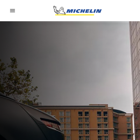
Go to page content
Go to page navigation