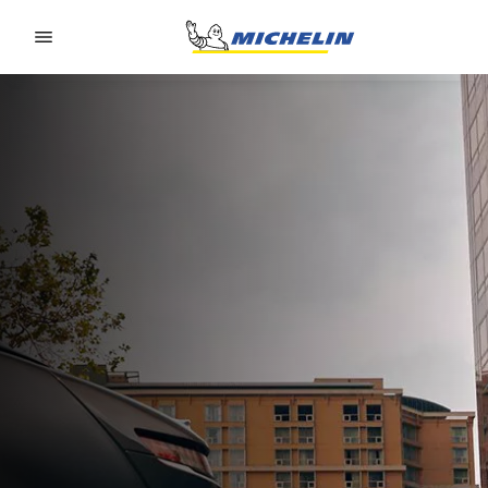
Go to page content
Go to page navigation