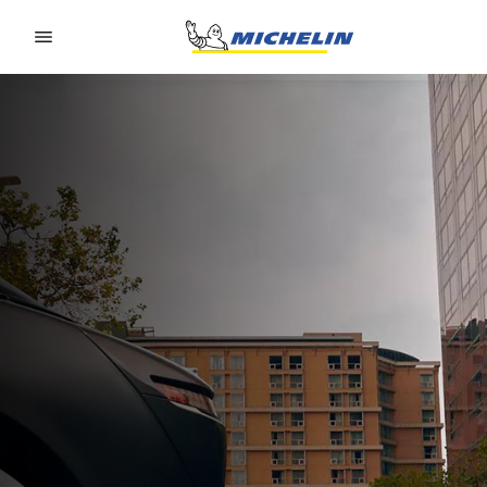
Go to page content
Go to page navigation