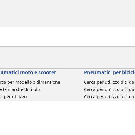
umatici moto e scooter
Pneumatici per bicicl
rca per modello o dimensione
Cerca per utilizzo bici d
e le marche di moto
Cerca per utilizzo bici da
a per utilizzo
Cerca per utilizzo bici d
a per famiglia di prodotto
Cerca per utilizzo e-Bike
ca per misura del pneumatico
Cerca per utilizzo bici 
turismo
Cerca per utilizzo bici 
Segnalazioni su pneumati