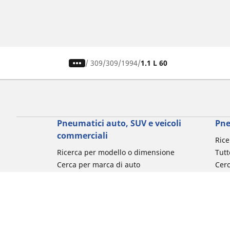
/
309
309
1994
1.1 L 60
Pneumatici auto, SUV e veicoli
Pne
commerciali
Rice
Ricerca per modello o dimensione
Tutt
Cerca per marca di auto
Cerc
Cerca per tipo di veicolo
Cerc
Cerca per stagione
Cer
Cerca per utilizzo
Cerca per famiglia di prodotto
Cerca per misura del pneumatico