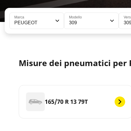
Marca
Modello
Vers
PEUGEOT
309
30
Misure dei pneumatici per
165/70 R 13 79T