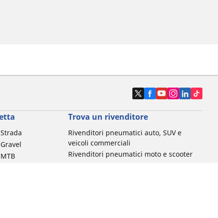
etta
Trova un rivenditore
a Strada
Rivenditori pneumatici auto, SUV e
veicoli commerciali
 Gravel
Rivenditori pneumatici moto e scooter
a MTB
Rivenditori pneumatici biciclette
Rivenditori pneumatici auto d'epoca
da commuting &
da Bambino
ci Bici