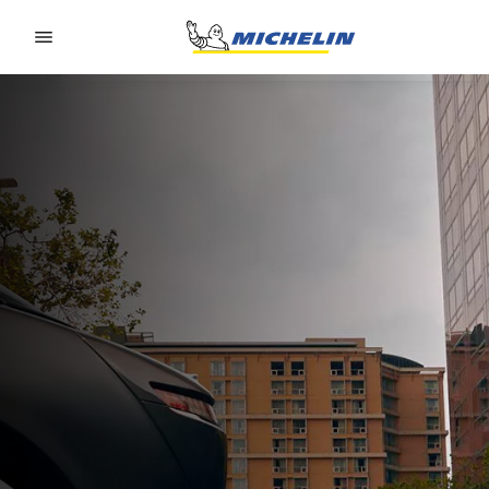
Go to page content
Go to page navigation