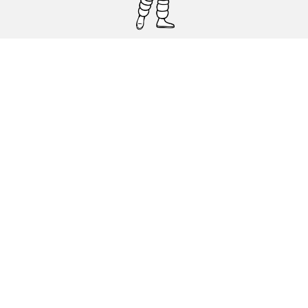
Pneumatici auto, SUV e veicoli
commerciali
Pneumatici moto e scooter
Pneumatici per bicicletta
Trova un rivenditore
I nostri esperti al vostro servizio
Cookies
Note Legali