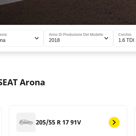
ione
Anno Di Produzione Del Modello
Cerchio
ona
2018
1.6 TDI
 SEAT Arona
205/55 R 17 91V