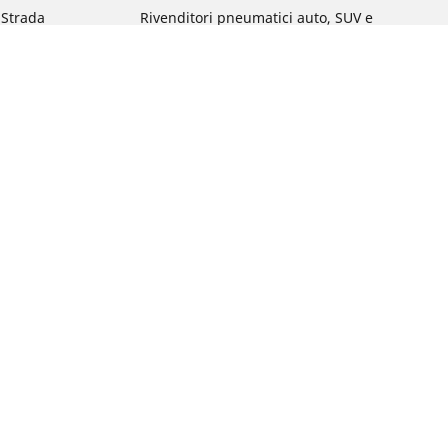
a Strada
Rivenditori pneumatici auto, SUV e
veicoli commerciali
 Gravel
Rivenditori pneumatici moto e scooter
a MTB
Rivenditori pneumatici biciclette
Rivenditori pneumatici auto d'epoca
da commuting &
da Bambino
ci Bici
: qual è?