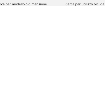
rca per modello o dimensione
Cerca per utilizzo bici d
e le marche di moto
Cerca per utilizzo bici da
a per utilizzo
Cerca per utilizzo bici d
a per famiglia di prodotto
Cerca per utilizzo e-Bike
ca per misura del pneumatico
Cerca per utilizzo bici 
turismo
La tua configurazione
Cerca per utilizzo bici 
Segnalazioni su pneumati
del tuo veicolo