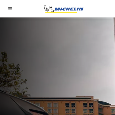
Go to page content
Go to page navigation