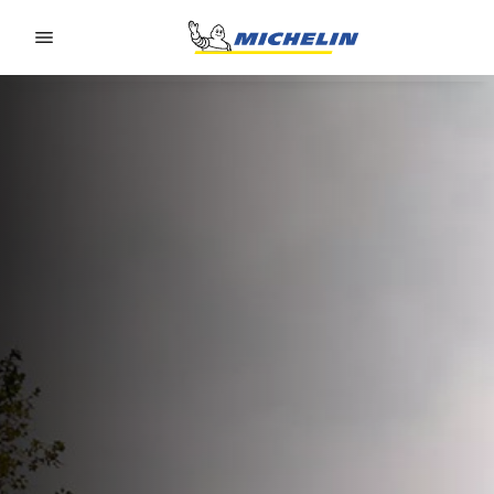
Go to page content
Go to page navigation