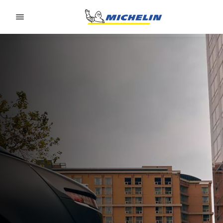
Go to page content
Go to page navigation