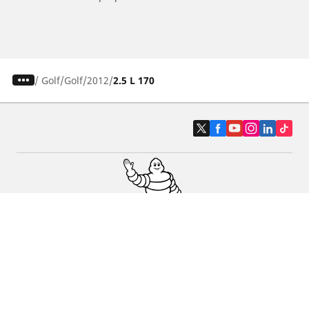
/
Golf
Golf
2012
2.5 L 170
Pneumatici auto, SUV e veicoli
commerciali