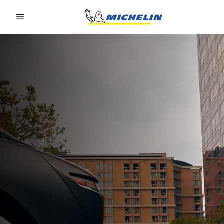
Go to page content
Go to page navigation