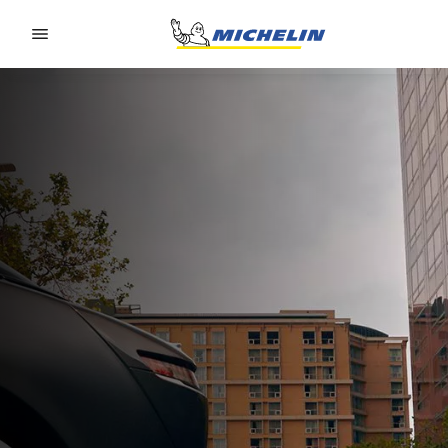
Go to page content
Go to page navigation