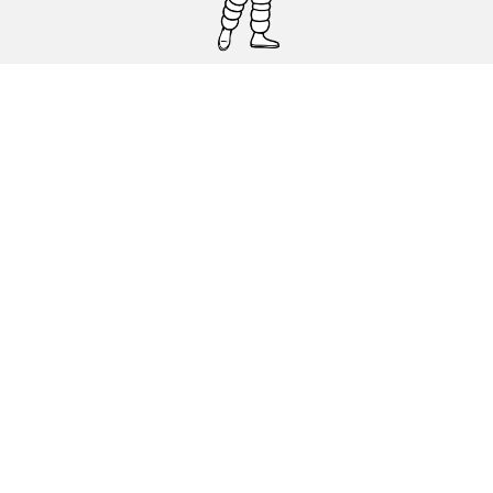
Pneumatici auto, SUV e veicoli
commerciali
Pneumatici moto e scooter
Pneumatici per bicicletta
Trova un rivenditore
I nostri esperti al vostro servizio
Cookies
Note Legali