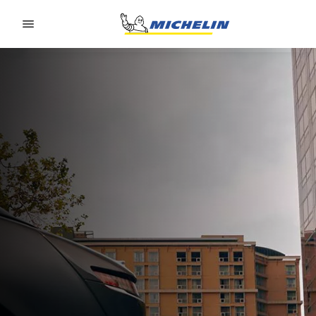
Go to page content
Go to page navigation