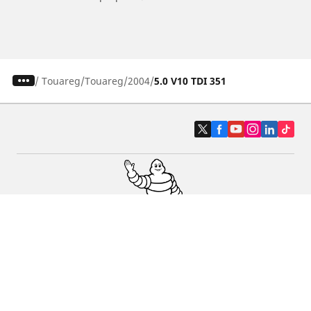
/
Touareg
Touareg
2004
5.0 V10 TDI 351
Pneumatici auto, SUV e veicoli
commerciali