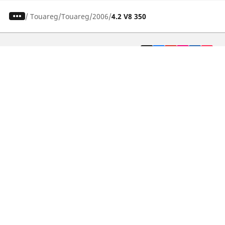
/
Touareg
Touareg
2006
4.2 V8 350
Pneumatici auto, SUV e veicoli
commerciali
Pneumatici moto e scooter
Pneumatici per bicicletta