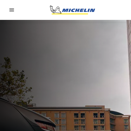
Go to page content
Go to page navigation