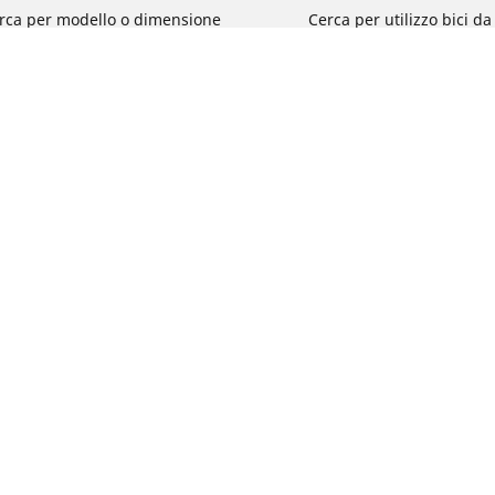
rca per modello o dimensione
Cerca per utilizzo bici d
e le marche di moto
Cerca per utilizzo bici da
a per utilizzo
Cerca per utilizzo bici d
a per famiglia di prodotto
Cerca per utilizzo e-Bike
ca per misura del pneumatico
Cerca per utilizzo bici 
turismo
La tua configurazione
Cerca per utilizzo bici 
Segnalazioni su pneumati
del tuo veicolo