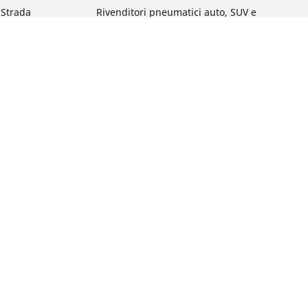
a Strada
Rivenditori pneumatici auto, SUV e
veicoli commerciali
 Gravel
Rivenditori pneumatici moto e scooter
a MTB
Rivenditori pneumatici biciclette
Rivenditori pneumatici auto d'epoca
da commuting &
da Bambino
ci Bici
: qual è?