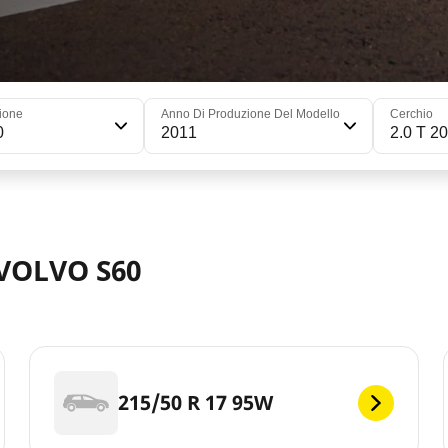
ione
Anno Di Produzione Del Modello
Cerchio
0
2011
2.0 T 2
 VOLVO S60
215/50 R 17 95W