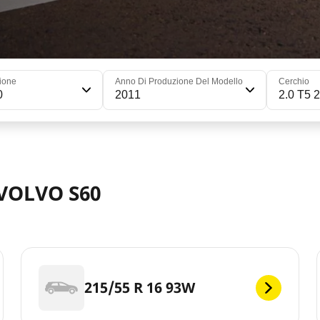
ione
Anno Di Produzione Del Modello
Cerchio
0
2011
2.0 T5 
 VOLVO S60
215/55 R 16 93W