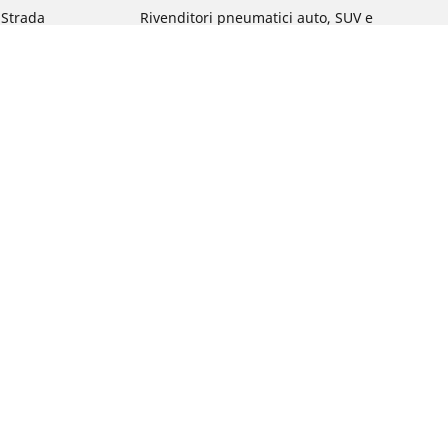
a Strada
Rivenditori pneumatici auto, SUV e
veicoli commerciali
 Gravel
Rivenditori pneumatici moto e scooter
a MTB
Rivenditori pneumatici biciclette
Rivenditori pneumatici auto d'epoca
da commuting &
da Bambino
ci Bici
: qual è?