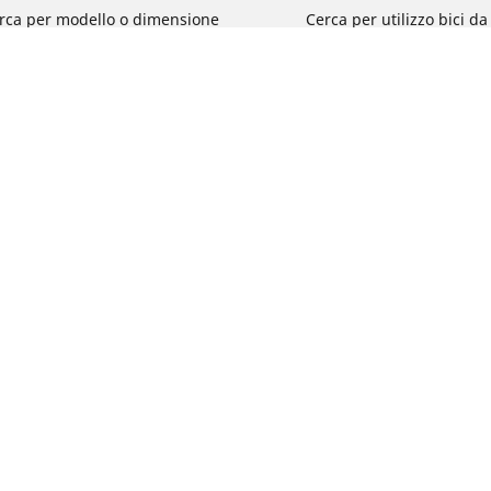
rca per modello o dimensione
Cerca per utilizzo bici d
e le marche di moto
Cerca per utilizzo bici da
a per utilizzo
Cerca per utilizzo bici d
a per famiglia di prodotto
Cerca per utilizzo e-Bike
ca per misura del pneumatico
Cerca per utilizzo bici 
turismo
La tua configurazione
Cerca per utilizzo bici 
Segnalazioni su pneumati
del tuo veicolo