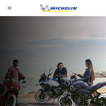
Go to page content
Go to page navigation