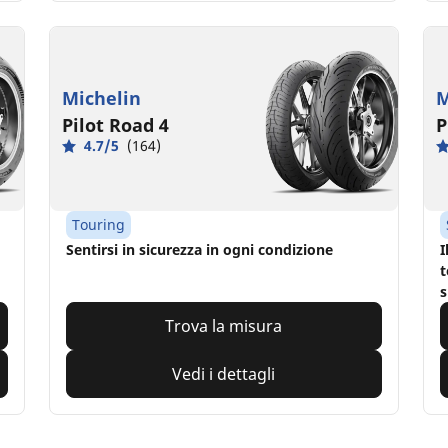
Michelin
M
Pilot Road 4
P
4.7/5
(164)
Touring
Sentirsi in sicurezza in ogni condizione
I
t
s
Trova la misura
Vedi i dettagli