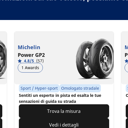
Michelin
M
Power GP2
P
4.8/5
(57)
1 Awards
Sport / Hyper-sport
Omologato stradale
Sentiti un esperto in pista ed esalta le tue
O
sensazioni di guida su strada
Trova la misura
Vedi i dettagli