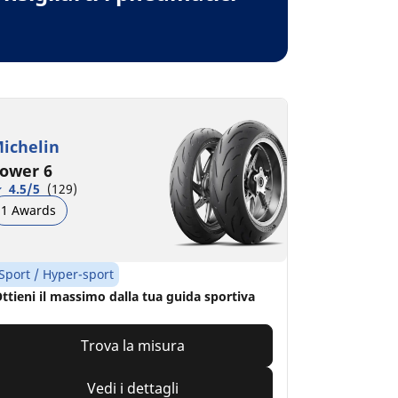
ichelin
ower 6
4.5/5
(129)
1 Awards
Sport / Hyper-sport
ttieni il massimo dalla tua guida sportiva
Trova la misura
Vedi i dettagli