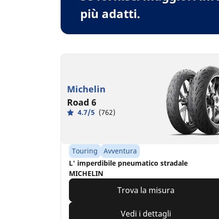
più adatti.
Michelin
Road 6
4.7/5
(762)
Touring
Avventura
L' imperdibile pneumatico stradale
MICHELIN
Trova la misura
Vedi i dettagli