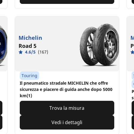
Michelin
M
Road 5
P
4.6/5
(167)
Touring
Il pneumatico stradale MICHELIN che offre
sicurezza e piacere di guida anche dopo 5000
P
km(1)
s
Trova la misura
Vedi i dettagli