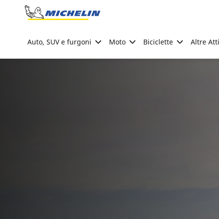
Go to page content
Go to page navigation
Auto, SUV e furgoni
Moto
Biciclette
Altre Att