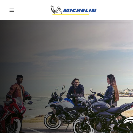
Go to page content
Go to page navigation