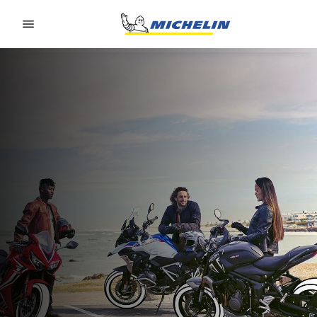
Go to page content
Go to page navigation