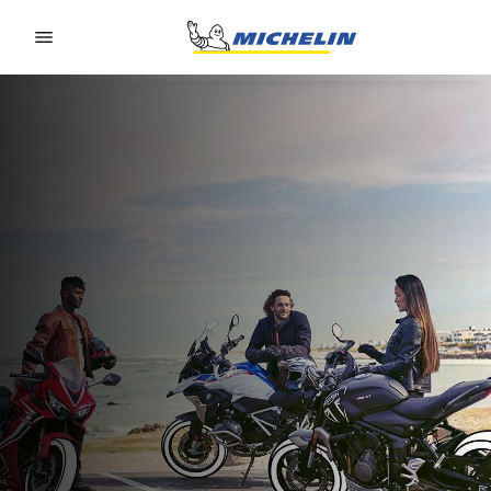
Go to page content
Go to page navigation