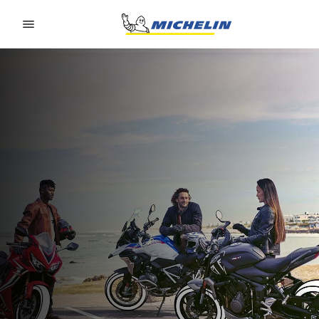
Go to page content
Go to page navigation