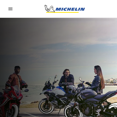
Go to page content
Go to page navigation