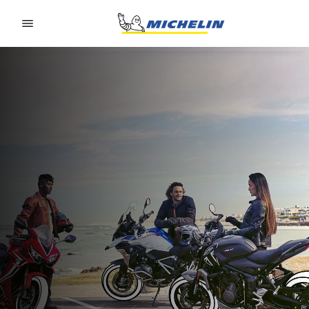
Go to page content
Go to page navigation