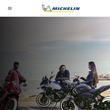
Go to page content
Go to page navigation