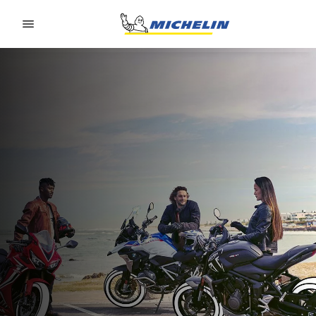
Go to page content
Go to page navigation