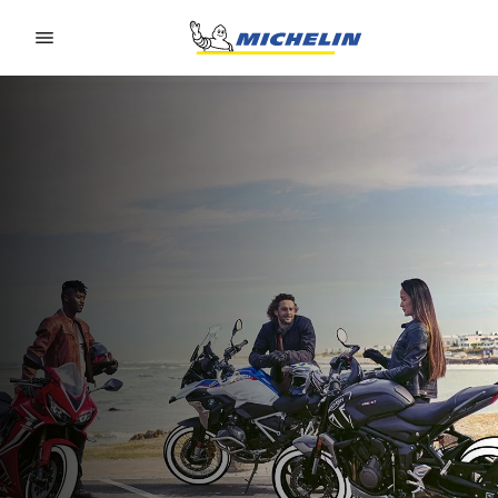
Go to page content
Go to page navigation