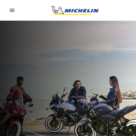
Go to page content
Go to page navigation