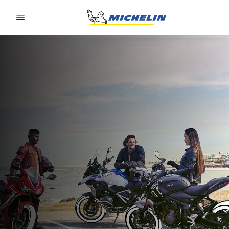
Go to page content
Go to page navigation