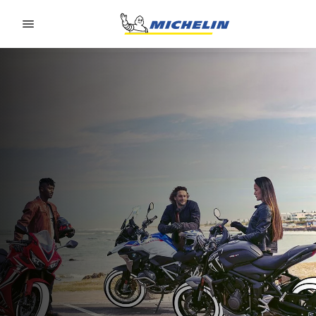
Go to page content
Go to page navigation