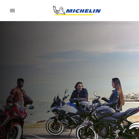
Go to page content
Go to page navigation