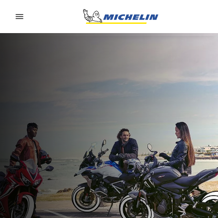
Go to page content
Go to page navigation