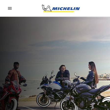
Go to page content
Go to page navigation