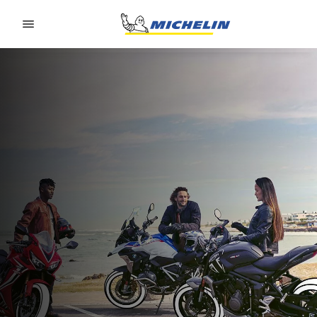
Go to page content
Go to page navigation