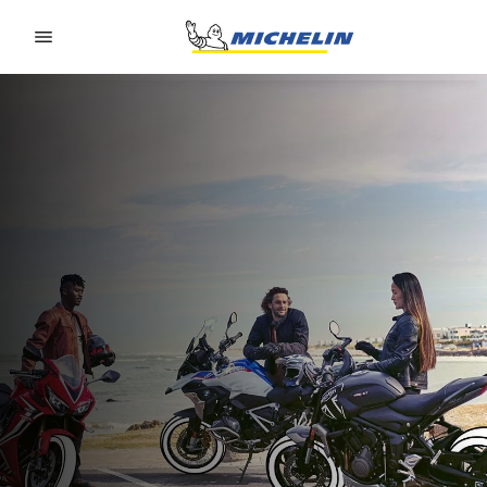
Go to page content
Go to page navigation