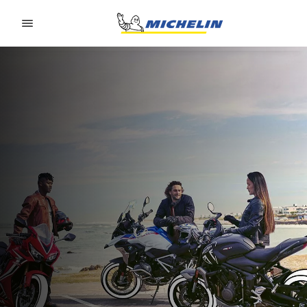
Go to page content
Go to page navigation