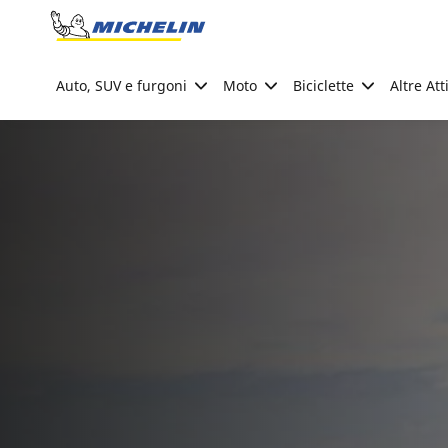
Go to page content
Go to page navigation
Auto, SUV e furgoni
Moto
Biciclette
Altre Att