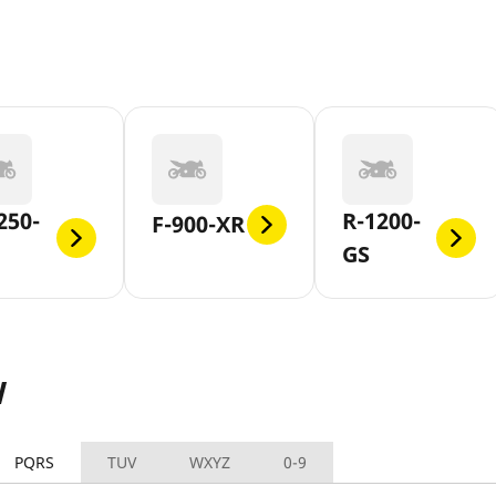
250-
R-1200-
F-900-XR
GS
W
PQRS
TUV
WXYZ
0-9