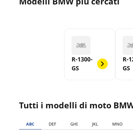
Modelli BMW più cercati
R-1300-
R-1
GS
GS
Tutti i modelli di moto BM
ABC
DEF
GHI
JKL
MNO