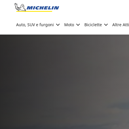
Go to page content
Go to page navigation
Auto, SUV e furgoni
Moto
Biciclette
Altre Att