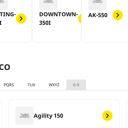
TING-
DOWNTOWN-
AK-550
I
350I
MCO
PQRS
TUV
WXYZ
0-9
Agility 150