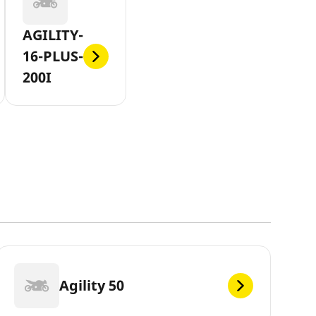
AGILITY-
16-PLUS-
200I
Agility 50