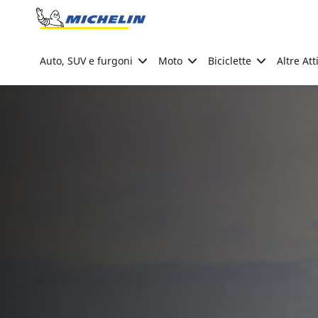
Go to page content
Go to page navigation
Auto, SUV e furgoni
Moto
Biciclette
Altre Att