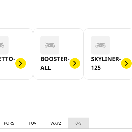
ETTO-
BOOSTER-
SKYLINER-
ALL
125
PQRS
TUV
WXYZ
0-9