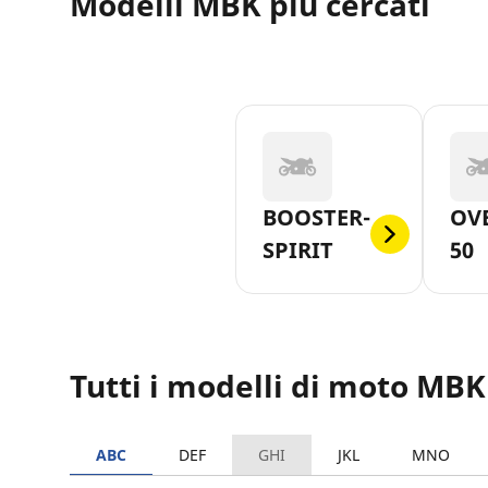
Modelli MBK più cercati
BOOSTER-
OV
SPIRIT
50
Tutti i modelli di moto MBK
ABC
DEF
GHI
JKL
MNO