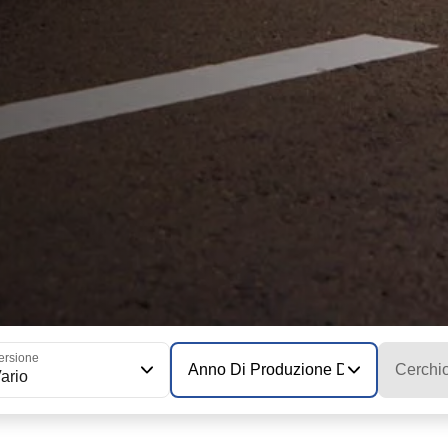
ersione
Anno Di Produzione Del Modello
Cerchi
ario