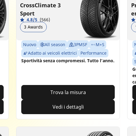
CrossClimate 3
P
Sport
e
4.8/5
(566)
3 Awards
Nuovo
All season
3PMSF
M+S
Adatto ai veicoli elettrici
Performance
Sportività senza compromessi. Tutto l’anno.
G
e
c
Trova la misura
Vedi i dettagli