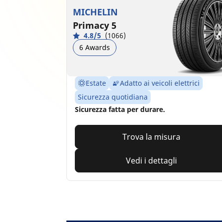
MICHELIN
Primacy 5
4.8/5
(1066)
6 Awards
Estate
Adatto ai veicoli elettrici
Sicurezza quotidiana
Sicurezza fatta per durare.
Trova la misura
Vedi i dettagli