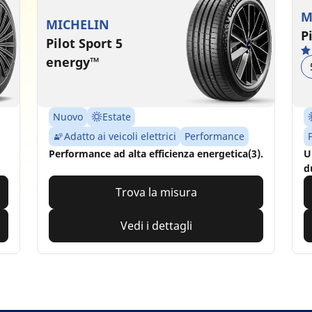
M
MICHELIN
P
Pilot Sport 5
energy™
Nuovo
Estate
Adatto ai veicoli elettrici
Performance
Performance ad alta efficienza energetica(3).
U
d
Trova la misura
Vedi i dettagli