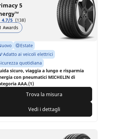
rimacy 5
nergy™
4.7/5
(138)
1 Awards
Nuovo
Estate
Adatto ai veicoli elettrici
Sicurezza quotidiana
uida sicuro, viaggia a lungo e risparmia
nergia con pneumatici MICHELIN di
ategoria AAA.(1)
Trova la misura
Vedi i dettagli