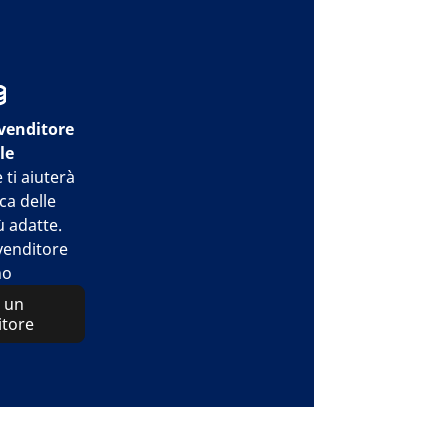
venditore
le
e ti aiuterà
rca delle
 adatte.
venditore
no
 un
itore