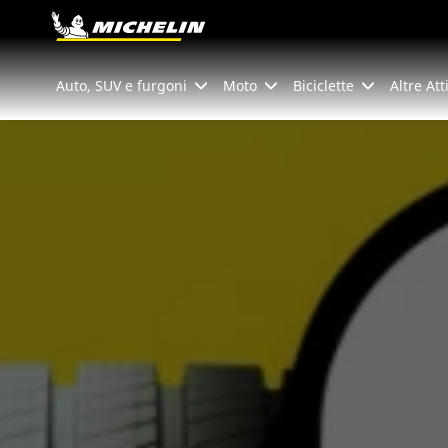
Go to page content
Go to page navigation
Auto, SUV e furgoni
Moto
Biciclette
Altre Att