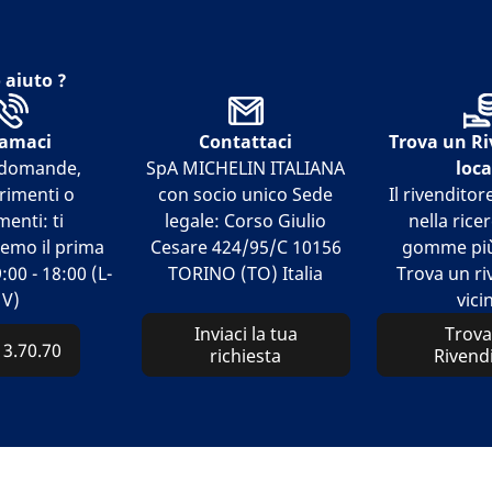
 aiuto ?
iamaci
Contattaci
Trova un Ri
i domande,
SpA MICHELIN ITALIANA
loca
rimenti o
con socio unico Sede
Il rivenditor
enti: ti
legale: Corso Giulio
nella rice
emo il prima
Cesare 424/95/C 10156
gomme più
:00 - 18:00 (L-
TORINO (TO) Italia
Trova un ri
V)
vici
Inviaci la tua
Trova
13.70.70
richiesta
Rivend