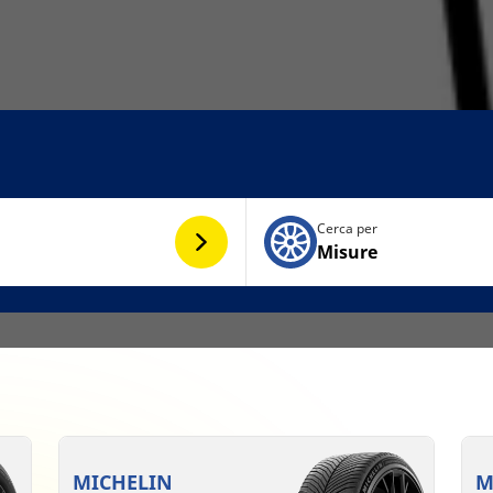
Cerca per
Misure
MICHELIN
M