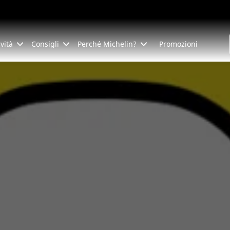
ività
Consigli
Perché Michelin?
Promozioni