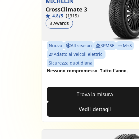
MICHELIN
CrossClimate 3
4.8/5
(1315)
3 Awards
Nuovo
All season
3PMSF
M+S
Adatto ai veicoli elettrici
Sicurezza quotidiana
Nessuno compromesso. Tutto l’anno.
Trova la misura
Vedi i dettagli